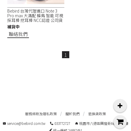
Bebird 台灣代理進口 Note 3
Pro max 大滿配 蜂鳥 智能 可視
採耳棒 挖耳棒 NCC認證 公司貨
補貨中
聯絡我們
1
服務條款及隱私政策
關於我們
退換貨政策
service@bebird.com.tw
033772727
桃園市八德區興隆街6巷10號1樓
統一編號 24697491